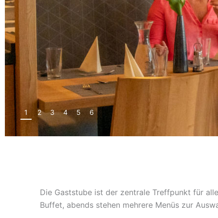
1
2
3
4
5
6
Die Gaststube ist der zentrale Treffpunkt für a
Buffet, abends stehen mehrere Menüs zur Auswah